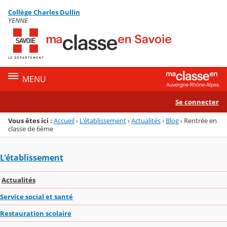
Panneau de gestion des cookies
Collège Charles Dullin
Menu de la rubrique
Contenu
YENNE
MENU
Se connecter
Vous êtes ici :
Accueil
›
L'établissement
›
Actualités
›
Blog
›
Rentrée en
classe de 6ème
L'établissement
Actualités
Service social et santé
Restauration scolaire