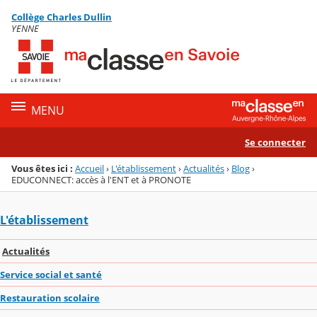
Panneau de gestion des cookies
Collège Charles Dullin
Menu de la rubrique
Contenu
YENNE
MENU
Se connecter
Vous êtes ici :
Accueil
›
L'établissement
›
Actualités
›
Blog
›
EDUCONNECT: accès à l'ENT et à PRONOTE
L'établissement
Actualités
Service social et santé
Restauration scolaire