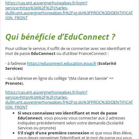
https://cas.ent.auvergnerhonealpes.fr/login?
service=https%3A%2F%2Fcharles-
dullin.ent.auvergnerhonealpes.fr%2Fsg.do%3FPROC%3DIDENTIFICAT
ION_FRONT
Qui bénéficie d’EduConnect ?
Pour utiliser le service, il suffit de se connecter avec ses identifiant et
mot de passe
EduConnect
ou d’utiliser FranceConnect :
- à l’adresse
https://educonnect.education.gouv.fr
(
Scolarité
Services
)
- ou à l’adresse en ligne du collège "(Ma classe en Savoie" =>
Pronote
),
https://cas.ent.auvergnerhonealpes.fr/login?
service=https%3A%2F%2Fcharles-
dullin.ent.auvergnerhonealpes.fr%2Fsg.do%3FPROC%3DIDENTIFICAT
ION_FRONT
Si vous connaissez vos identifiant et mot de passe
EduConnect
, vous pouvez vous connecter aux 2 adresses
indiquées précédemment selon votre demande (Scolarité
Services ou pronote)
S’il s’agit d’une première connexion
et que vous êtes élève,
vous devez renseigner l’identifiant et le mot de passe qui vous