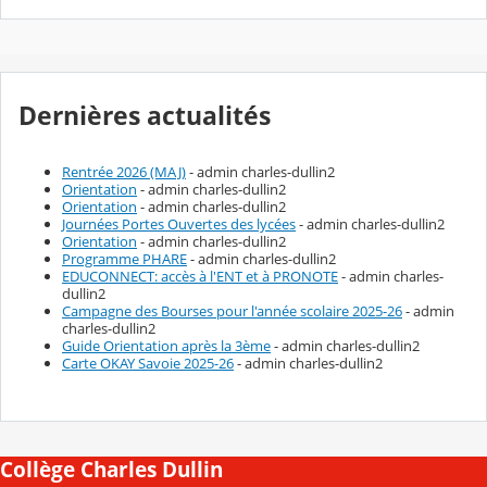
Dernières actualités
Rentrée 2026 (MAJ)
- admin charles-dullin2
Orientation
- admin charles-dullin2
Orientation
- admin charles-dullin2
Journées Portes Ouvertes des lycées
- admin charles-dullin2
Orientation
- admin charles-dullin2
Programme PHARE
- admin charles-dullin2
EDUCONNECT: accès à l'ENT et à PRONOTE
- admin charles-
dullin2
Campagne des Bourses pour l'année scolaire 2025-26
- admin
charles-dullin2
Guide Orientation après la 3ème
- admin charles-dullin2
Carte OKAY Savoie 2025-26
- admin charles-dullin2
Collège Charles Dullin