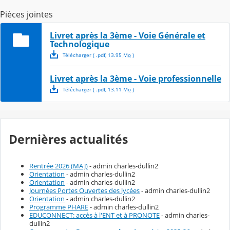
Pièces jointes
Livret après la 3ème - Voie Générale et
Technologique
Télécharger
( .
pdf
,
13.95
Mo
)
Livret après la 3ème - Voie professionnelle
Télécharger
( .
pdf
,
13.11
Mo
)
Dernières actualités
Rentrée 2026 (MAJ)
- admin charles-dullin2
Orientation
- admin charles-dullin2
Orientation
- admin charles-dullin2
Journées Portes Ouvertes des lycées
- admin charles-dullin2
Orientation
- admin charles-dullin2
Programme PHARE
- admin charles-dullin2
EDUCONNECT: accès à l'ENT et à PRONOTE
- admin charles-
dullin2