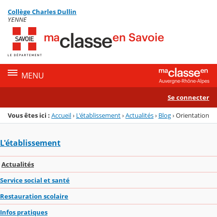
Panneau de gestion des cookies
Collège Charles Dullin
Menu de la rubrique
Contenu
YENNE
MENU
Se connecter
Vous êtes ici :
Accueil
›
L'établissement
›
Actualités
›
Blog
›
Orientation
L'établissement
Actualités
Service social et santé
Restauration scolaire
Infos pratiques