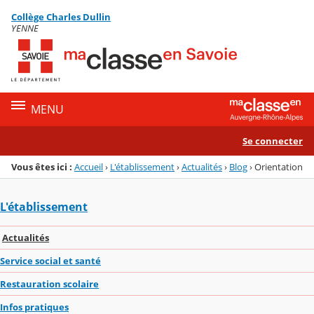
Panneau de gestion des cookies
Collège Charles Dullin
Menu de la rubrique
Contenu
YENNE
MENU
Se connecter
Vous êtes ici :
Accueil
›
L'établissement
›
Actualités
›
Blog
›
Orientation
L'établissement
Actualités
Service social et santé
Restauration scolaire
Infos pratiques