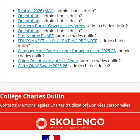
Rentrée 2026 (MAJ)
- admin charles-dullin2
Orientation
- admin charles-dullin2
Orientation
- admin charles-dullin2
Journées Portes Ouvertes des lycées
- admin charles-dullin2
Orientation
- admin charles-dullin2
Programme PHARE
- admin charles-dullin2
EDUCONNECT: accès à l'ENT et à PRONOTE
- admin charles-
dullin2
Campagne des Bourses pour l'année scolaire 2025-26
- admin
charles-dullin2
Guide Orientation après la 3ème
- admin charles-dullin2
Carte OKAY Savoie 2025-26
- admin charles-dullin2
Collège Charles Dullin
Contacts
Mentions légales
Chartes d'utilisation
Données personnelles