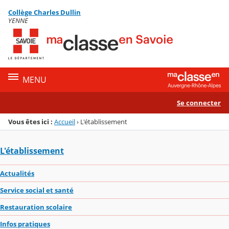
Panneau de gestion des cookies
Collège Charles Dullin
Menu de la rubrique
Contenu
YENNE
MENU
Se connecter
Vous êtes ici :
Accueil
›
L'établissement
L'établissement
Actualités
Service social et santé
Restauration scolaire
Infos pratiques