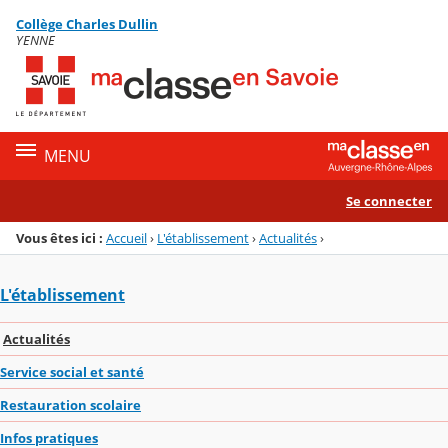
Panneau de gestion des cookies
Collège Charles Dullin
Menu de la rubrique
Contenu
YENNE
MENU
Se connecter
Vous êtes ici :
Accueil
›
L'établissement
›
Actualités
›
L'établissement
Actualités
Service social et santé
Restauration scolaire
Infos pratiques