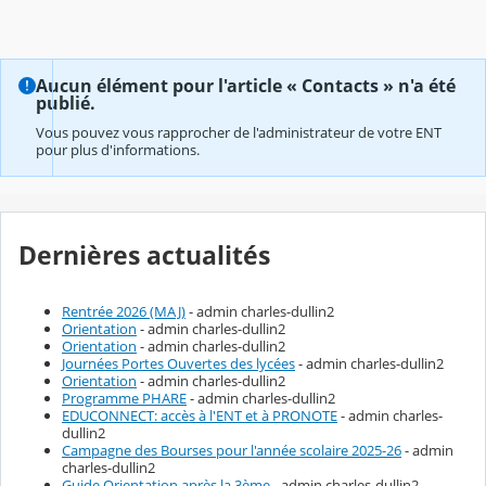
Aucun élément pour l'article « Contacts » n'a été
publié.
Vous pouvez vous rapprocher de l'administrateur de votre ENT
pour plus d'informations.
Dernières actualités
Rentrée 2026 (MAJ)
- admin charles-dullin2
Orientation
- admin charles-dullin2
Orientation
- admin charles-dullin2
Journées Portes Ouvertes des lycées
- admin charles-dullin2
Orientation
- admin charles-dullin2
Programme PHARE
- admin charles-dullin2
EDUCONNECT: accès à l'ENT et à PRONOTE
- admin charles-
dullin2
Campagne des Bourses pour l'année scolaire 2025-26
- admin
charles-dullin2
Guide Orientation après la 3ème
- admin charles-dullin2