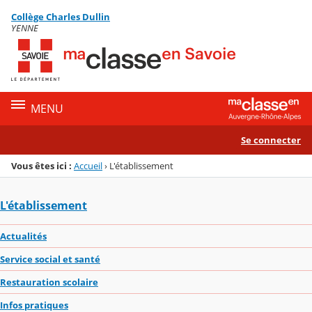
Panneau de gestion des cookies
Collège Charles Dullin
Menu de la rubrique
Contenu
YENNE
MENU
Se connecter
Vous êtes ici :
Accueil
›
L'établissement
L'établissement
Actualités
Service social et santé
Restauration scolaire
Infos pratiques