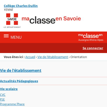
Panneau de gestion des cookies
Collège Charles Dullin
Menu de la rubrique
Contenu
YENNE
MENU
Se connecter
Vous êtes ici :
Accueil
›
Vie de l'établissement
›
Orientation
Vie de l'établissement
Actualités Pédagogiques
Vie scolaire
CVC
FSE
Programme Phare