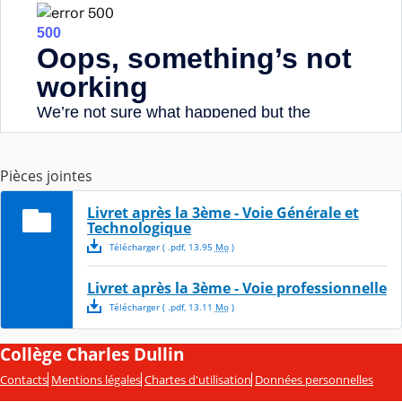
Pièces jointes
Livret après la 3ème - Voie Générale et
Technologique
Télécharger
( .
pdf
,
13.95
Mo
)
Livret après la 3ème - Voie professionnelle
Télécharger
( .
pdf
,
13.11
Mo
)
Collège Charles Dullin
Contacts
Mentions légales
Chartes d'utilisation
Données personnelles