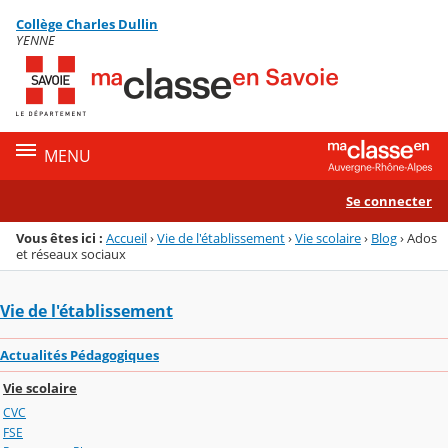
Panneau de gestion des cookies
Collège Charles Dullin
Menu de la rubrique
Contenu
YENNE
MENU
Se connecter
Vous êtes ici :
Accueil
›
Vie de l'établissement
›
Vie scolaire
›
Blog
›
Ados
et réseaux sociaux
Vie de l'établissement
Actualités Pédagogiques
Vie scolaire
CVC
FSE