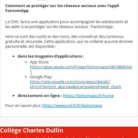
Comment se protéger sur les réseaux sociaux avec l'appli
FantomApp
La CNIL lance une application pour accompagner les adolescents et
les aider à se protéger sur les réseaux sociaux : FantomApp .
Ainsi ce sont des outils et des tutos, des conseils et des contenus,
gratuite et sécurisée. Cette application, qui ne collecte aucune donnée
personnelle, est disponible :
dans les magasins d'applications :
App Store:
https://apps.apple.com/fr/app/fantomapp/id674840343
1
Google Play:
https://play.google.com/store/apps/details?
id=cnil.fantom_app.twa&pcampaignid=web_share
directement en ligne :
https://fantomapp.fr/home
Pour en savoir plus:
https://www.cnil.fr/fr/fantomapp
Collège Charles Dullin