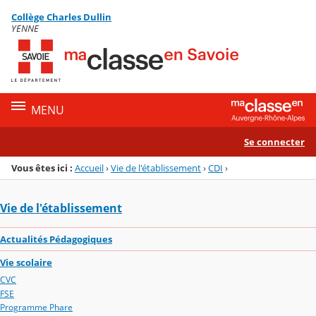
Panneau de gestion des cookies
Collège Charles Dullin
Menu de la rubrique
Contenu
YENNE
MENU
Se connecter
Vous êtes ici :
Accueil
›
Vie de l'établissement
›
CDI
›
Vie de l'établissement
Actualités Pédagogiques
Vie scolaire
CVC
FSE
Programme Phare